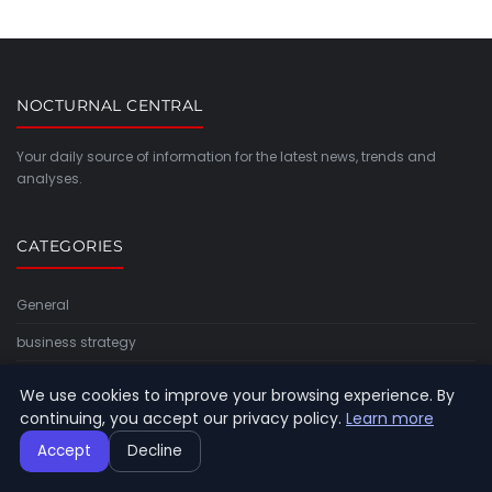
NOCTURNAL CENTRAL
Your daily source of information for the latest news, trends and
analyses.
CATEGORIES
General
business strategy
entrepreneur mindset
We use cookies to improve your browsing experience. By
continuing, you accept our privacy policy.
Learn more
financial planning
Accept
Decline
funding and investment
leadership and management