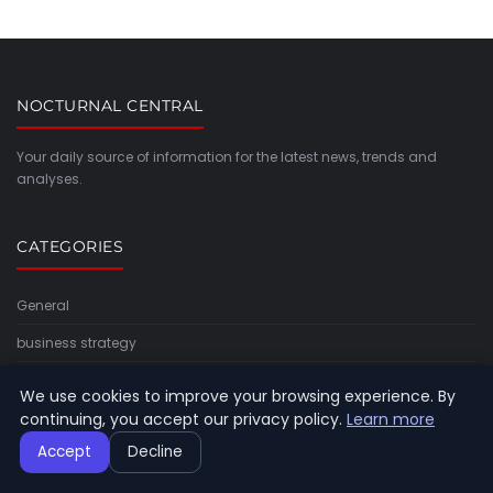
NOCTURNAL CENTRAL
Your daily source of information for the latest news, trends and
analyses.
CATEGORIES
General
business strategy
entrepreneur mindset
We use cookies to improve your browsing experience. By
continuing, you accept our privacy policy.
Learn more
financial planning
Accept
Decline
funding and investment
leadership and management